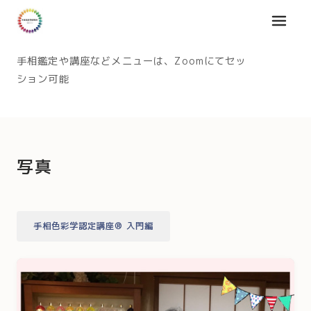
メニュ
手相鑑定や講座などメニューは、Zoomにてセッ
ション可能
写真
手相色彩学認定講座®︎ 入門編