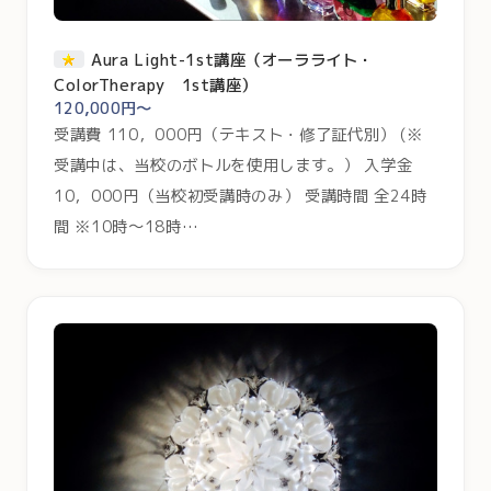
Aura Light-1st講座（オーラライト・
ColorTherapy 1st講座）
120,000円～
受講費 110，000円（テキスト・修了証代別） (※
受講中は、当校のボトルを使用します。） 入学金
10，000円（当校初受講時のみ） 受講時間 全24時
間 ※10時～18時…