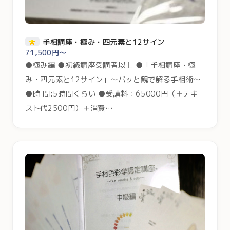
手相講座・極み・四元素と12サイン
71,500円～
●極み編 ●初級講座受講者以上 ●「手相講座・極
み・四元素と12サイン」〜パッと観で解る手相術〜
●時 間:5時間くらい ●受講料：65000円（＋テキ
スト代2500円）＋消費…